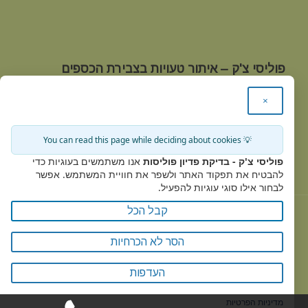
פוליסי צ'ק – איתור טעויות בצבירת הכספים
בביטוחי מנהלים אצל חברות הביטוח
×
טלפון:
03-9221586
|
פקס:
03-9221641 |
מייל:
office@policycheck.co.il
💡 You can read this page while deciding about cookies
כתובת:
מגשימים 20 קרית מטלון פתח תקווה, אגף A קומה
פוליסי צ'ק - בדיקת פדיון פוליסות
אנו משתמשים בעוגיות כדי
3
להבטיח את תפקוד האתר ולשפר את חוויית המשתמש. אפשר
לבחור אילו סוגי עוגיות להפעיל.
קבל הכל
Policy Check © 2017
הסר לא הכרחיות
מדיניות הפרטיות -
העדפות
מדיניות הפרטיות