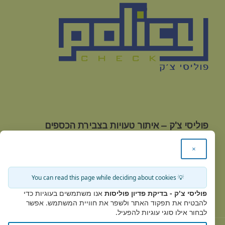
פוליסי צ'ק – איתור טעויות בצבירת הכספים
בביטוחי מנהלים אצל חברות הביטוח
×
טלפון:
03-9221586
|
פקס:
03-9221641 |
מייל:
office@policycheck.co.il
💡 You can read this page while deciding about cookies
כתובת:
מגשימים 20 קרית מטלון פתח תקווה, אגף A קומה
פוליסי צ'ק - בדיקת פדיון פוליסות
אנו משתמשים בעוגיות כדי
3
להבטיח את תפקוד האתר ולשפר את חוויית המשתמש. אפשר
לבחור אילו סוגי עוגיות להפעיל.