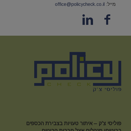
מייל:
office@policycheck.co.il
פוליסי צ'ק – איתור טעויות בצבירת הכספים
בביטוחי מנהלים אצל חברות הביטוח