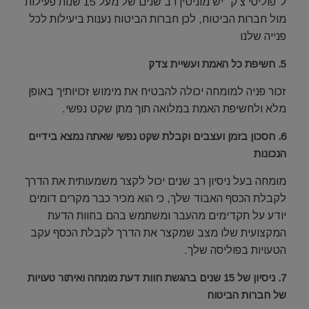
ל"פוליסי צ'ק" יש מוניטין רב שנים של מעל 15 שנות פעילות
מול חברות הביטוח, לכן חברות הביטוח נענות ביעילות לכל
פנייה שלנו
5. חשיפת כל האמת ועשיית צדק
זכור פניה למומחה יכולה להבטיח את מימוש זכויותיך באופן
מלא ולחשיפת האמת במלואה תוך מתן שקט נפשי.
6. חסכון בזמן ועצבים וקבלת שקט נפשי שאתה נמצא בידיים
הנכונות
מומחה בעל ניסיון רב שנים יכול לקצר משמעותית את הדרך
לקבלת הכסף האבוד שלך, כי הוא מכיר כבר מקרים דומים
יודע על תקדימים מהעבר ומשתמש בהם בחוות הדעת
המקצועית שלו מצב שמקצר את הדרך לקבלת הכסף עקב
הטעויות בפוליסה שלך.
7. ניסיון של 15 שנים בהגשת חוות דעת מומחה ואיתור טעויות
של חברות הביטוח