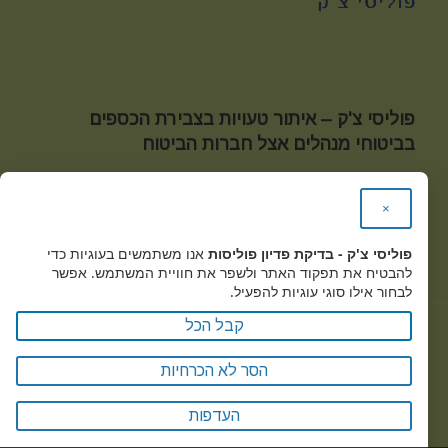
פוליסי צ'ק – איתור טעויות בצבירת הכספים
בביטוחי מנהלים אצל חברות הביטוח
טלפון:
03-9221586
|
פקס:
03-9221641 |
מייל:
office@policycheck.co.il
×
כתובת:
מגשימים 20 קרית מטלון פתח תקווה, אגף A קומה
פוליסי צ'ק - בדיקת פדיון פוליסות
אנו משתמשים בעוגיות כדי
3
להבטיח את תפקוד האתר ולשפר את חוויית המשתמש. אפשר
לבחור אילו סוגי עוגיות להפעיל.
קבל הכל
Policy Check © 2017
הסר לא הכרחיות
מדיניות הפרטיות -
העדפות