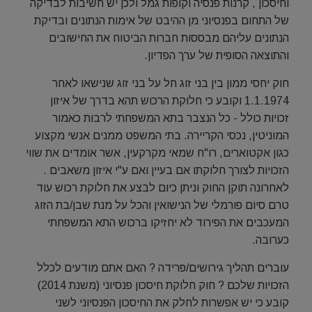
וחיסכון , קרנות פנסיה וקופות גמל ולכן יש חשיבות לבדיקה
של התחום בפנסיוני מן ההיבט של אימות הנתונים ובדיקת
הנתונים עליהם מבססות חברות הביטוח את החישובים
והתוצאה הסופית של ערך הפדיון.
חוק יחסי ממון בין בני זוג חל על בני זוג שנישאו לאחר
1.1.1974 וקובע כי חלוקת הרכוש תהא בדרך של איזון
זכויות כולל - כל הנצבר בתא המשפחתי לרבות כאמור
המוניטין, נכסי הקריירה. בתי המשפט ממנים אנשי מקצוע
כגון אקטוארים, רו"ח שמאי מקרקעין, אשר אומדים את שווי
הזכויות לצורך חלוקתו אם בעיין ואם ע"י איזון משאבים .
לאחרונה תוקן החוק וניתן כיום לבצע את חלוקת רכוש עוד
טרם סיום פורמלי של הנישואין והכל על מנת שבן/בת הזוג
המעכבים את הפירוד לא יחזיקו ברכוש התא המשפחתי
כערובה.
עוברים תהליך גירושים/פרידה ? האם אתם מודעים לכלל
הזכויות שלכם ? חוק חלוקת חיסכון פנסיוני (משנת 2014)
קובע כי יש אפשרות לחלק את החיסכון הפנסיוני לשני